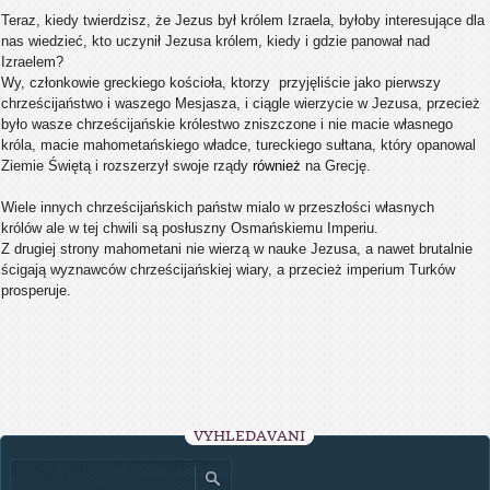
Teraz, kiedy twierdzisz, że Jezus był królem Izraela, byłoby interesujące dla
nas wiedzieć, kto uczynił Jezusa królem, kiedy i gdzie panował nad
Izraelem?
Wy, członkowie greckiego kościoła, ktorzy
przyjęliście jako pierwszy
chrześcijaństwo i waszego Mesjasza, i ciągle wierzycie w
Jezusa, przecież
było wasze chrześcijańskie królestwo zniszczone i nie macie własnego
króla, macie mahometańskiego władce, tureckiego sułtana, który opanowal
Ziemie Świętą i rozszerzył swoje
rządy
również
na Grecję.
Wiele innych chrześcijańskich państw mialo w przeszłości własnych
królów
ale
w tej chwili
są posłuszny
Osmańskiemu Imperiu.
Z drugiej strony mahometani nie wierzą w nauke Jezusa, a nawet brutalnie
ścigają wyznawców chrześcijańskiej wiary, a przecież imperium Turków
prosperuje.
VYHLEDÁVÁNÍ