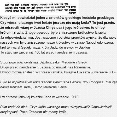
Kiedyś mi powiedział jeden z członków greckiego kościoła greckiego:
Czy wiesz, dlaczego twoi ludzie
jeszcze nie mają króla? To jest przeto,
że odrzucili wiarę w Jezusa Chrystusa i jego królestwo; to on był
królem Izraela.
Z tego powodu było zniszczone królestwo Izraela
.
Ja odpowiedział mu:
Jest wiadomo i od słow proroków wynika, że dla wiele
naszych win było zniszczone nasze królestwo w czasie Nabuchodonozora,
król ten wziąl Sedekijasza, króla Judy, do niewoli w Babilonii.
To stało się więcej niż 400 lat przed narodzeniem Jezusa.
Stopniowo opanowali nas Babilończyky, Medowie i Grecy.
Długo przed narodzeniem Jezusa opanowali nas Rzymianie.
Dowód można znaleźć w chrześcijańskiej książke Łukasza w wersecie 3:1 -
Było to w piętnastym roku rządów Tyberiusza Cezara, gdy Poncjusz Piłat był
namiestnikiem Judei, Herod tetrarchą Galilei
.
I w chrześcijańskiej książke Jana w wersecie 19:15-
Piłat rzekł do nich: Czyż króla waszego mam ukrzyżować? Odpowiedzieli
arcykapłani: Poza Cezarem nie mamy króla
.